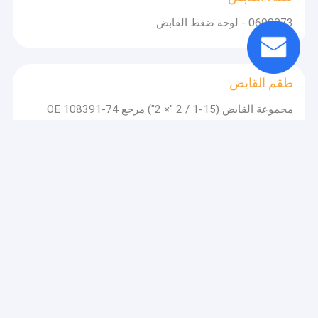
0690073 - لوحة ضغط القابض
طقم القابض
مجموعة القابض (15-1 / 2 "× 2") مرجع OE 108391-74
قرص القابض
1878000105 صفيحة القابض
مخلب تحمل الإفراج
محمل إطلاق عجلة التشغيل من الصلب لنقل 3151000034