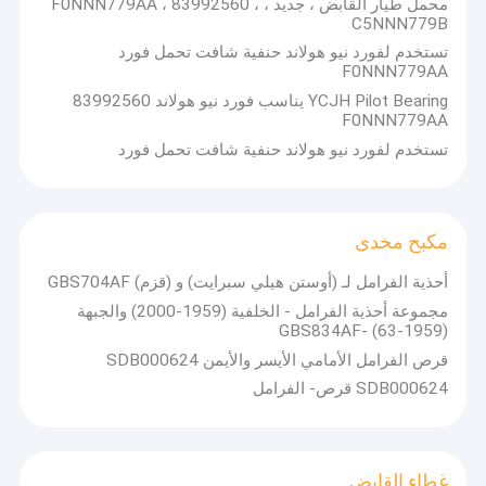
محمل طيار القابض ، جديد ، F0NNN779AA ، 83992560 ،
C5NNN779B
تستخدم لفورد نيو هولاند حنفية شافت تحمل فورد
F0NNN779AA
YCJH Pilot Bearing يناسب فورد نيو هولاند 83992560
F0NNN779AA
تستخدم لفورد نيو هولاند حنفية شافت تحمل فورد
مكبح مخدى
أحذية الفرامل لـ (أوستن هيلي سبرايت) و (قزم) GBS704AF
مجموعة أحذية الفرامل - الخلفية (1959-2000) والجبهة
(1959-63) -GBS834AF
قرص الفرامل الأمامي الأيسر والأيمن SDB000624
SDB000624 قرص- الفرامل
غطاء القابض