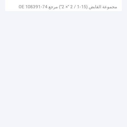
مجموعة القابض (15-1 / 2 "× 2") مرجع OE 108391-74
قرص القابض
1878000105 صفيحة القابض
مخلب تحمل الإفراج
محمل إطلاق عجلة التشغيل من الصلب لنقل 3151000034
التشبث
3151000151 - المحرر