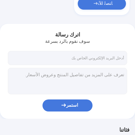
ﺎﺘﺼﻟ ﺍﻶﻧ
اترك رسالة
سوف نقوم بالرد بسرعة
استمر
فئاتنا