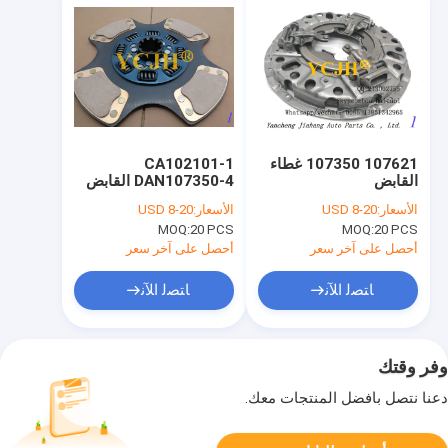
107621 107350 غطاء
CA102101-1
القابض
DAN107350-4 القابض
غطاء القابض لوحة
الأسعار:
USD 8-20
الأسعار:
USD 8-20
الضغط 350 مم
MOQ:
20 PCS
MOQ:
20 PCS
أحصل على آخر سعر
أحصل على آخر سعر
ﺎﺘﺼﻟ ﺍﻶﻧ
ﺎﺘﺼﻟ ﺍﻶﻧ
وفر وقتك
دعنا نتصل بأفضل المنتجات معك.