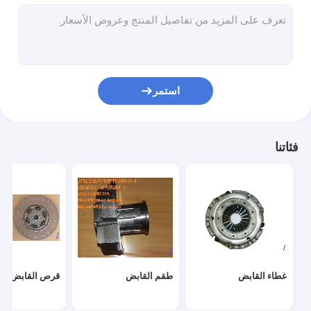
ربيع الحجاب الحاجز
مولدات كهرباء
بطانة الفرامل
استمر
مكبح مخدى
مروحة مخلب
فئاتنا
دولاب الموازنة
طقم إصلاح القابض
غطاء القابض
طقم القابض
قرص القابض