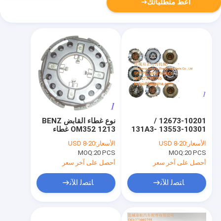
أعط متطلباتك
12673-10201 /
نوع غطاء القابض BENZ
13553-10301 131A3-
OM352 1213 غطاء
1020 12673-10201
القابض 1882252331
الأسعار:
USD 8-20
الأسعار:
USD 8-20
غطاء القابض المصراع
MOQ:
20 PCS
MOQ:
20 PCS
أحصل على آخر سعر
أحصل على آخر سعر
ﺎﺘﺼﻟ ﺍﻶﻧ
ﺎﺘﺼﻟ ﺍﻶﻧ