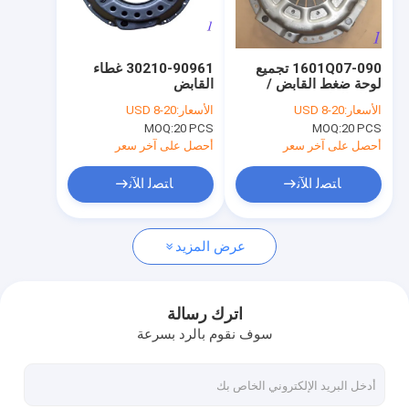
جولة في المعمل
ضبط الجودة
1601Q07-090 تجميع
30210-90961 غطاء
لوحة ضغط القابض /
القابض
اتصل بنا
غطاء القابض وقرص
الأسعار:
USD 8-20
الأسعار:
USD 8-20
القابض
MOQ:
20 PCS
MOQ:
20 PCS
طلب اقتباس
أحصل على آخر سعر
أحصل على آخر سعر
ﺎﺘﺼﻟ ﺍﻶﻧ
ﺎﺘﺼﻟ ﺍﻶﻧ
غطاء القابض
عرض المزيد
طقم القابض
قرص القابض
اترك رسالة
سوف نقوم بالرد بسرعة
مخلب تحمل الإفراج
التشبث