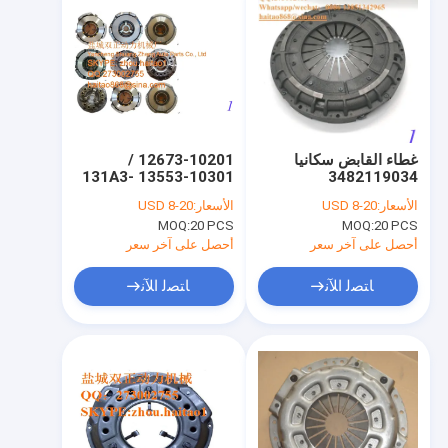
غطاء القابض سكانيا
12673-10201 /
13553-10301 131A3-
3482119034
1020 12673-10201
3482001234
الأسعار:
USD 8-20
الأسعار:
USD 8-20
غطاء القابض المصراع
MOQ:
20 PCS
MOQ:
20 PCS
أحصل على آخر سعر
أحصل على آخر سعر
ﺎﺘﺼﻟ ﺍﻶﻧ
ﺎﺘﺼﻟ ﺍﻶﻧ
منزل
المنتجات
حول بنا