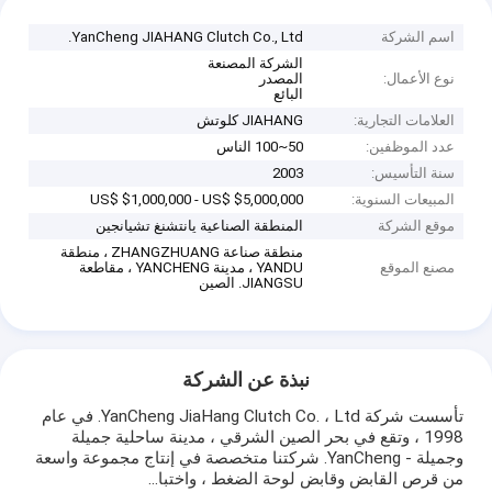
اسم الشركة
YanCheng JIAHANG Clutch Co., Ltd.
الشركة المصنعة
نوع الأعمال:
المصدر
البائع
العلامات التجارية:
JIAHANG كلوتش
عدد الموظفين:
50~100 الناس
سنة التأسيس:
2003
المبيعات السنوية:
US$ $1,000,000 - US$ $5,000,000
موقع الشركة
المنطقة الصناعية يانتشنغ تشيانجين
منطقة صناعة ZHANGZHUANG ، منطقة
مصنع الموقع
YANDU ، مدينة YANCHENG ، مقاطعة
JIANGSU. الصين
نبذة عن الشركة
تأسست شركة YanCheng JiaHang Clutch Co. ، Ltd. في عام
1998 ، وتقع في بحر الصين الشرقي ، مدينة ساحلية جميلة
وجميلة - YanCheng. شركتنا متخصصة في إنتاج مجموعة واسعة
من قرص القابض وقابض لوحة الضغط ، واختبا...