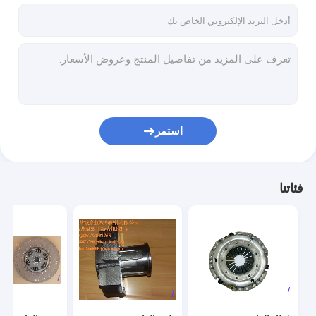
استمر
فئاتنا