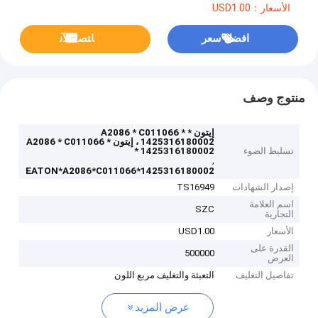
الأسعار：USD1.00
افضل سعر
ﺎﺘﺼﻟ ﺍﻶﻧ
منتوج وصف
إيتون * A2086 * C011066 *
1425316180002 ، إيتون * A2086 * C011066
تسليط الضوء
* 1425316180002
,
EATON*A2086*C011066*1425316180002
إصدار الشهادات
TS16949
اسم العلامة
SZC
التجارية
الأسعار
USD1.00
القدرة على
500000
العرض
تفاصيل التغليف
التعبئة والتغليف مربع اللون
عرض المزيد