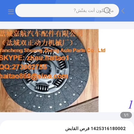
1
/
1
1425316180002 قرص القابض