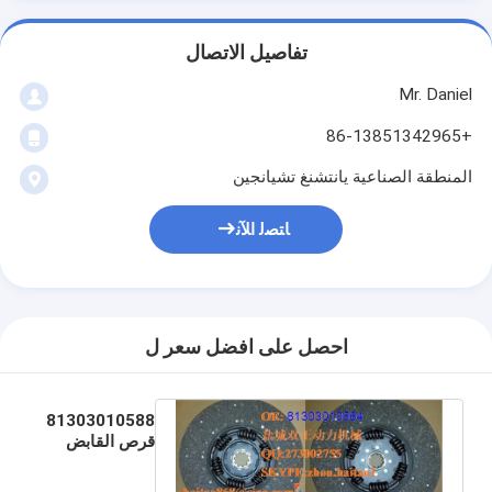
تفاصيل الاتصال
Mr. Daniel
+86-13851342965
المنطقة الصناعية يانتشنغ تشيانجين
ﺎﺘﺼﻟ ﺍﻶﻧ
احصل على افضل سعر ل
81303010588
قرص القابض