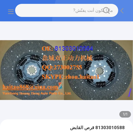
1
/
1
81303010588 قرص القابض