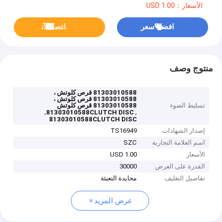
الأسعار：USD 1.00
افضل سعر
ﺎﺘﺼﻟ ﺍﻶﻧ
منتوج وصف
81303010588 قرص كلوتش ،
81303010588 قرص كلوتش ،
تسليط الضوء
81303010588 قرص كلوتش
,
,
81303010588CLUTCH DISC
81303010588CLUTCH DISC
إصدار الشهادات
TS16949
اسم العلامة التجارية
SZC
الأسعار
USD 1.00
القدرة على العرض
30000
تفاصيل التغليف
محايدة التعبئة
عرض المزيد