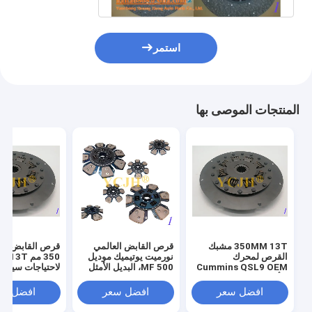
استمر
المنتجات الموصى بها
350MM 13T مشبك
قرص القابض العالمي
قرص القابض ال
القرص لمحرك
نورميت يوتيميك موديل
350 م
Cummins QSL9 OEM
MF 500، البديل الأمثل
لاحتياجات سيارت
لا أداء موثوق به
للمركبات الثقيلة
افضل سعر
افضل سعر
افضل سع