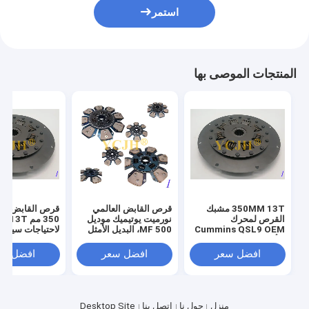
استمر
المنتجات الموصى بها
350MM 13T مشبك
قرص القابض العالمي
قرص القابض ال
القرص لمحرك
نورميت يوتيميك موديل
350 م
Cummins QSL9 OEM
MF 500، البديل الأمثل
لاحتياجات سيارت
لا أداء موثوق به
للمركبات الثقيلة
افضل سعر
افضل سعر
افضل سع
منزل
حول نا
اتصل بنا
Desktop Site