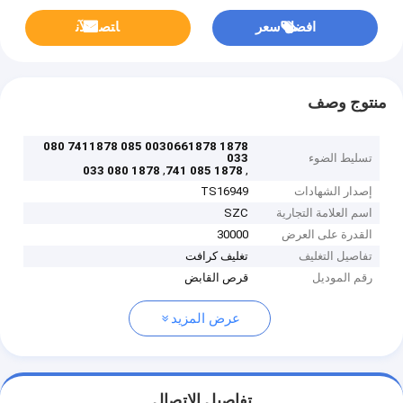
افضل سعر
ﺎﺘﺼﻟ ﺍﻶﻧ
منتوج وصف
1878 0030661878 085 7411878 080
تسليط الضوء
033
,
,
1878 080 033
1878 085 741
إصدار الشهادات
TS16949
اسم العلامة التجارية
SZC
القدرة على العرض
30000
تفاصيل التغليف
تغليف كرافت
رقم الموديل
قرص القابض
عرض المزيد
تفاصيل الاتصال