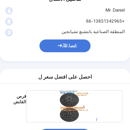
Mr. Daniel
+86-13851342965
المنطقة الصناعية يانتشنغ تشيانجين
ﺎﺘﺼﻟ ﺍﻶﻧ
احصل على افضل سعر ل
قرص
القابض