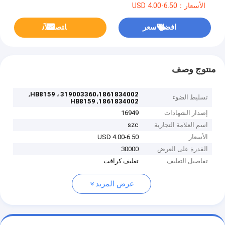
الأسعار：USD 4.00-6.50
افضل سعر
ﺎﺘﺼﻟ ﺍﻶﻧ
منتوج وصف
,
319003360،1861834002 ، HB8159
تسليط الضوء
,
HB8159
1861834002
إصدار الشهادات
16949
اسم العلامة التجارية
szc
الأسعار
USD 4.00-6.50
القدرة على العرض
30000
تفاصيل التغليف
تغليف كرافت
عرض المزيد