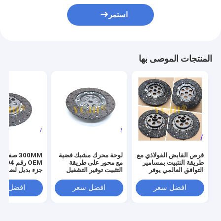
استمر
المنتجات الموصى بها
قرص القابض الفولاذي مع
لوحة محرك مشبك فضية
300MM صف
طريقة التثبيت بمسامير
مع محور على طريقة
M
التوافق العالمي يوفر
التثبيت توفير التشغيل
جزء بديل لضمان
التشغيل والمتانة الدائمة
والاستبدال السهل في
السلس والانفصا
أنظمة الآلات
نقل الطاقة
افضل سعر
افضل سعر
افضل سع