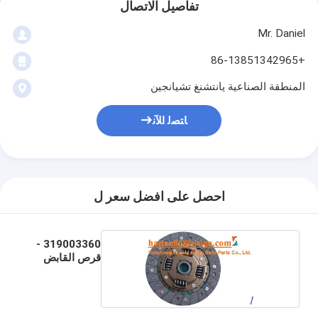
تفاصيل الاتصال
Mr. Daniel
+86-13851342965
المنطقة الصناعية يانتشنغ تشيانجين
ﺎﺘﺼﻟ ﺍﻶﻧ
احصل على افضل سعر ل
319003360 -
قرص القابض