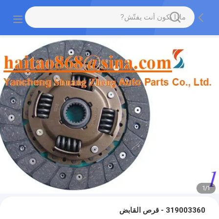
1
/
1
319003360 - قرص القابض