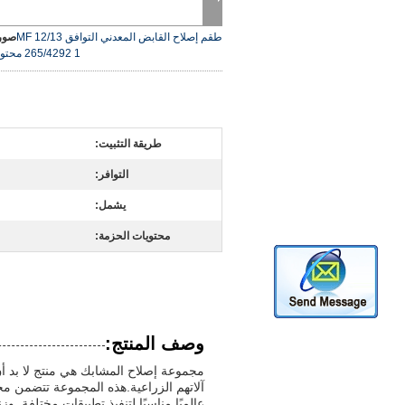
طقم إصلاح القابض المعدني التوافق MF 12/13
صورة
265/4292 1 محتويات العبوة
طريقة التثبيت:
التوافر:
يشمل:
محتويات الحزمة:
وصف المنتج:
مجموعة إصلاح المشابك هي منتج لا بد أ
عالميًا مناسبًا لتنفيذ تطبيقات مختلفة. وزنه 1 رطل فقط ، هذه المجموعة خفيفة الوزن وسهلة التعامل معها أثناء ال