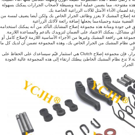
هذه مفتوحة، مما يضمن عملية آمنة وبسيطة لأصحاب الجرارات.يمكنك بسهولة
 لضمان الأداء الأمثل للآلات الزراعية الخاصة بك.
إصلاح المشبك لا يعزز وظائف الجرار الخاص بك ولكن أيضا يضيف لمسة من
الفضية متينة وجميلةمما يجعلها إضافة رائعة لآلاتك الزراعية
 في جودة ومتانة هذه مجموعة إصلاح المشابك.التأكد من أنه يمكنك استخدامه
 أي مشاكل، يمكنك الاعتماد على الضمان لتزويدك بالدعم والمساعدة اللازمة.
موعة هي رافعة المشبك وغيرها من الأجزاء الأساسية اللازمة لإصلاح كامل أو
في نظام المشبك من الجرار الخاص بك، وهذه المجموعة تضمن أن لديك كل ما
ل.
سواء كنت مزارعًا أو مصممًا أو محبي جرار، فإن مجموعة إصلاح Clutch هي استثمار قيّم سيساعدك على الحفاظ على
لا تدع نظام المشبك الخاطئ يبطئك ارتقاء إلى هذه المجموعة عالية الجودة
الجرار.