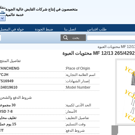
المبي
متخصصون في إنتاج شركات القابض عالية الجودة
طلب
خدمة عالمية
طلب اقتباس
اتصل بنا
ضبط الجودة
جولة في المعمل
بحث
تفاصيل المنتج:
YANCHENG
Place of Origin:
اسم العلامة التجارية:
YCJH
إصدار الشهادات:
TS16949
434019610
Model Number:
شروط الدفع والشحن:
الحد الأدنى لكمية:
30 مجموعة
الأسعار:
USD 7-8
تفاصيل التغليف:
تغليف محايد
وقت التسليم:
15 يوم عمل
شروط الدفع:
T/T