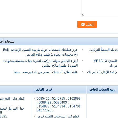
منتجات أخ
 بلد المنشأ للتركيب
عزز عملياتك باستخدام حزمة طريقة التثبيت الإضافية Bolt-
on محتويات العبوة 1 طقم إصلاح القابض
الرافعة المعدنية مجموعة المشابك للمجرّد MF 12/13
أجزاء القابض سهلة التركيب لتجربة قيادة محسنة محتويات
العبوة 1 طقم إصلاح القابض
رافعة للإنتاج الخاص بك
علبة إصلاح المشابك الفضي من بلد غير محدد منشأ
ربيع الحجاب الحاجز
قرص القابض
5162899 ، 5145715 ، 5085416
، 5085403 ، 5088429 ،
ا
5154701 ، 5154834 ، 5154878
حذاء الفرامل لقطع 
، 84177325
قطع غيار الشاحنات الثقيلة قرص
3021)