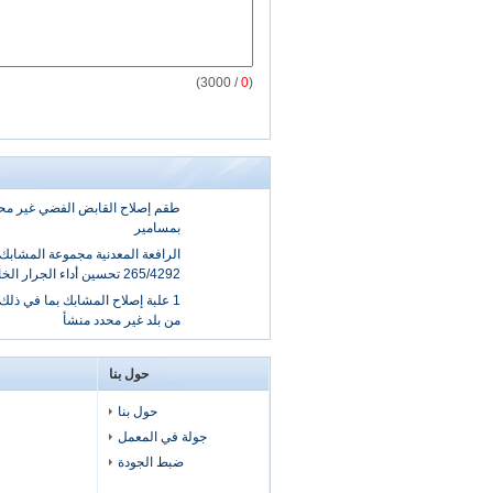
/ 3000)
0
(
طقم إصلاح القابض الفضي غير محدد
بمسامير
265/4292 تحسين أداء الجرار الخاص بك
1 علبة إصلاح المشابك بما في ذلك 
من بلد غير محدد منشأ
حول بنا
حول بنا
جولة في المعمل
ضبط الجودة