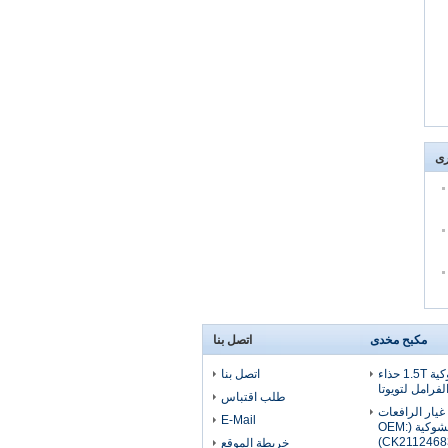
رى
مكبح مخدى
اتصل بنا
قطع غيار رافعة شوكية 1.5T حذاء
اتصل بنا
لفرامل لتويوتا
طلب اقتباس
غيار الرافعات
E-Mail
الشوكية (OEM:
CK2112468
خريطة الموقع