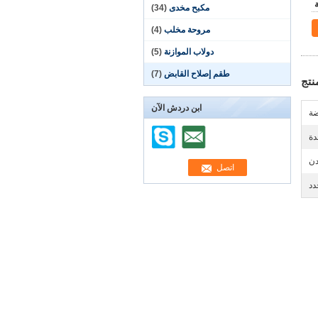
مكبح مخدى
(34)
مروحة مخلب
(4)
دولاب الموازنة
(5)
طقم إصلاح القابض
(7)
نتج
ابن دردش الآن
ضة
دة
دن
دد