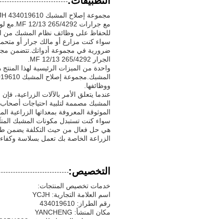
التطبيقات:
مع جرارا
للحفاظ على وظائف نظام المشبك من ال
سواء كنت مزارع أو مالك جرار أو متحم
ضرورية في مجموعة أدواتك.تتضمن مجموع
الجرار MF 12/13 265/4292.
واحدة من الميزات الرئيسية لهذا المنتج هي
ووظائفها.
عندما يتعلق الأمر بالآلات الزراعية، ف
المشبك مصممة لتلبية احتياجات أصحاب الج
الموثوقة المعروفة بمعداتها الزراعية الم
الزراعة الخاصة بك تعمل بسلاسة وكفاءة
التخصيص:
خدمات تخصيص المنتجات:
اسم العلامة التجارية: YCJH
رقم الطراز: 434019610
مكان المنشأ: YANCHENG