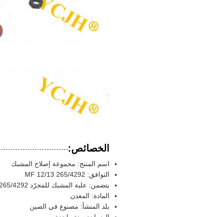
الخصائص:
اسم المنتج: مجموعة إصلاح المشبك
التوافق: MF 12/13 265/4292
يتضمن: علبة المشبك للمجرّد MF 12/13 265/4292
المادة: المعدن
بلد المنشأ: مصنوع في الصين
الضمان: سنة واحدة