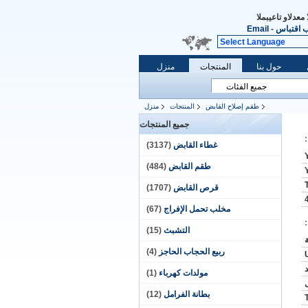
عات والدعم الفنى
 اقتباس
-
Email
Select Language
حول بنا
المنتجات
منزل
طقم إصلاح القابض
المنتجات
منزل
جميع المنتجات
غطاء القابض
(3137)
طقم القابض
(484)
قرص القابض
(1707)
مخلب تحمل الإفراج
(67)
التشبث
(15)
ربيع الحجاب الحاجز
(4)
مولدات كهرباء
(1)
بطانة الفرامل
(12)