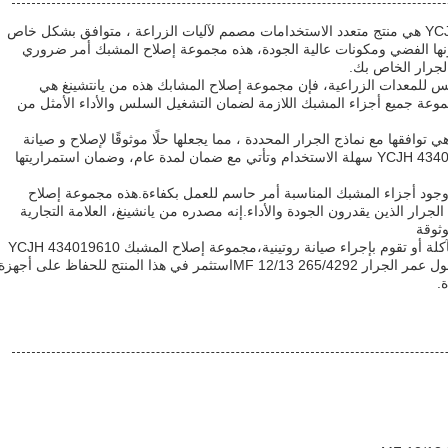
مجموعة إصلاح المشبك YCJH 434019610 هي منتج متعدد الاستخدامات مصمم لآليات الزراعة ، متوافق بشكل خاص
ت MF 12/13 265/4292.مع لونها الفضي ومكونات عالية الجودة، هذه مجموعة إصلاح المشبك أمر ضروري
جرار الخاص بك.
س للمعدات الزراعية، فإن مجموعة إصلاح المشابك هذه من يانتشينغ هي
ة جميع أجزاء المشبك اللازمة لضمان التشغيل السلس والأداء الأمثل من
 توافقها مع نماذج الجرار المحددة ، مما يجعلها حلًا موثوقًا لإصلاح و صيانة
المشبك.مجموعة إصلاح المشبك YCJH 434019610 سهلة الاستخدام وتأتي مع ضمان لمدة عام، وضمان استمراريتها
إن وجود أجزاء المشبك المناسبة أمر حاسم للعمل بكفاءة.هذه مجموعة إصلاح
رار الذين يقدرون الجودة والأداء.إنه مصدره من يانشينغ، العلامة التجارية
وثوقة
سواء كنت تستبدل مكونات المشبك المتآكلة أو تقوم بإجراء صيانة روتينية،مجموعة إصلاح المشبك YCJH 434019610
هي حل فعال من حيث التكلفة يضمن طول عمر الجرار MF 12/13 265/4292استثمر في هذا المنتج للحفاظ على أجهزة
.