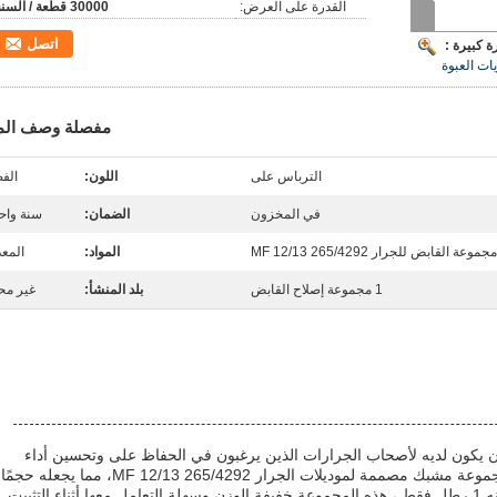
القدرة على العرض:
30000 قطعة / السنة
اتصل
 كبيرة :
مفصلة وصف الم
الترباس على
اللون:
الف
في المخزون
الضمان:
سنة واح
مجموعة القابض للجرار MF 12/13 265/4292
المواد:
المع
1 مجموعة إصلاح القابض
بلد المنشأ:
غير مح
ن يكون لديه لأصحاب الجرارات الذين يرغبون في الحفاظ على وتحسين أداء
آلاتهم الزراعية.هذه المجموعة تتضمن مجموعة مشبك مصممة لموديلات الجرار MF 12/13 265/4292، مما يجعله حجمًا
تثبيت.